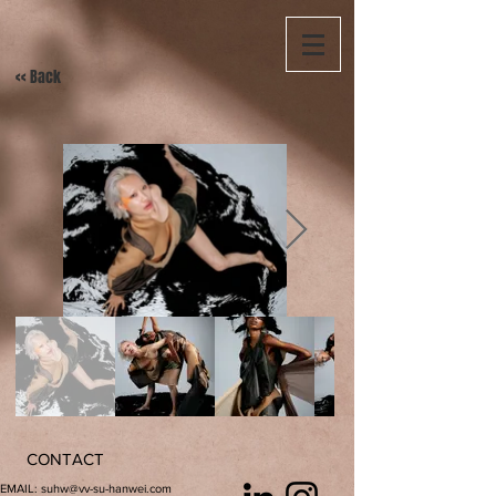
<< Back
CONTACT
EMAIL:
suhw@vv-su-hanwei.com